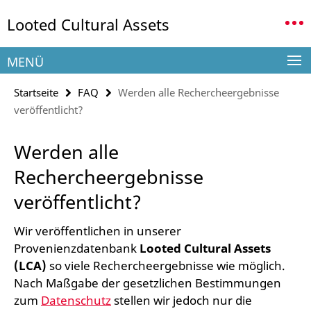
Springe
Service-
Looted Cultural Assets
direkt
Navigation
zu
Inhalt
MENÜ
Startseite
FAQ
Werden alle Rechercheergebnisse
veröffentlicht?
Werden alle
Rechercheergebnisse
veröffentlicht?
Wir veröffentlichen in unserer
Provenienzdatenbank
Looted Cultural Assets
(LCA)
so viele Rechercheergebnisse wie möglich.
Nach Maßgabe der gesetzlichen Bestimmungen
zum
Datenschutz
stellen wir jedoch nur die