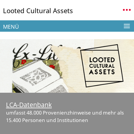
Springe
Service-
Looted Cultural Assets
direkt
Navigation
zu
Inhalt
MENÜ
LCA-Datenbank
umfasst 48.000 Provenienzhinweise und mehr als
15.400 Personen und Institutionen